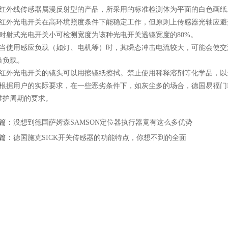
外线传感器属漫反射型的产品，所采用的标准检测体为平面的白色画纸
外光电开关在高环境照度条件下能稳定工作，但原则上传感器光轴应避
射式光电开关小可检测宽度为该种光电开关透镜宽度的80%。
使用感应负载（如灯、电机等）时，其瞬态冲击电流较大，可能会使交
换负载。
外光电开关的镜头可以用擦镜纸擦拭。禁止使用稀释溶剂等化学品，以
据用户的实际要求，在一些恶劣条件下，如灰尘多的场合，德国易福门IF
维护周期的要求。
篇：
没想到德国萨姆森SAMSON定位器执行器竟有这么多优势
篇：
德国施克SICK开关传感器的功能特点，你想不到的全面