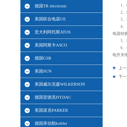
1、红
德国TR electronic
2、红
美国联合电器UE
3、对
4、当
意大利阿托斯ATOS
电器转
5、红
美国阿斯卡ASCO
6、根
电开关
德国GSR
上一
美国SUN
下一
美国威尔克森WILKERSON
德国贺德克HYDAC
美国派克PARKER
德国库伯勒kubler