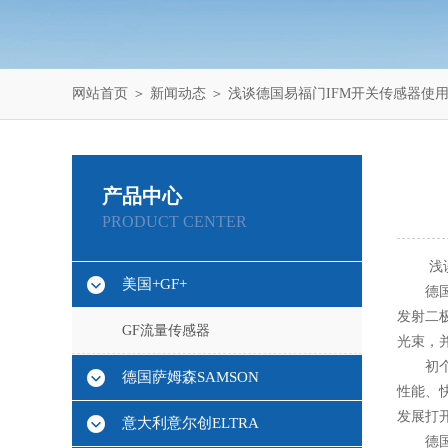
网站首页
＞
新闻动态
＞ 浅谈德国易福门IFM开关传感器使
产品中心
PRODUCT CENTER
浅谈德
美国+GF+
德国易
发射二
GF流量传感器
光束，
初个模
德国萨姆森SAMSON
性能、
发展打
意大利意尔创ELTRA
德国易