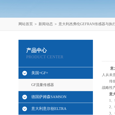
网站首页
＞
新闻动态
＞ 意大利杰弗伦GEFRAN传感器与执
产品中心
PRODUCT CENTER
意
美国+GF+
人从未
传感器
GF流量传感器
战略性
意
德国萨姆森SAMSON
1、输
2、电
意大利意尔创ELTRA
3、依