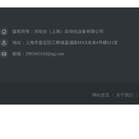
美国威格士VICKERS
德国巴鲁夫BALLUFF
版权所有：兴垣合（上海）自动化设备有限公司
德国西克SICK
地址：上海市嘉定区江桥镇嘉涌路MAX未来4号楼621室
邮箱：2995063143@qq.com
美国杜博林DEUBLIN
德国费斯托FESTO
德国西门子Siemens
网站首页
|
关于我们
|
德国赫斯曼Hirschmann
美国威肯Viking
德国皮尔兹PILZ