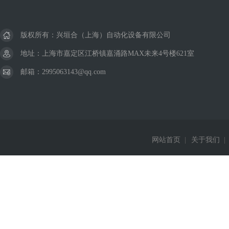
美国威格士VICKERS
德国巴鲁夫BALLUFF
版权所有：兴垣合（上海）自动化设备有限公司
德国西克SICK
地址：上海市嘉定区江桥镇嘉涌路MAX未来4号楼621室
邮箱：2995063143@qq.com
美国杜博林DEUBLIN
德国西门子Siemens
德国费斯托FESTO
网站首页
|
关于我们
|
德国赫斯曼Hirschmann
美国威肯Viking
德国皮尔兹PILZ
丹麦丹佛斯Danfoss