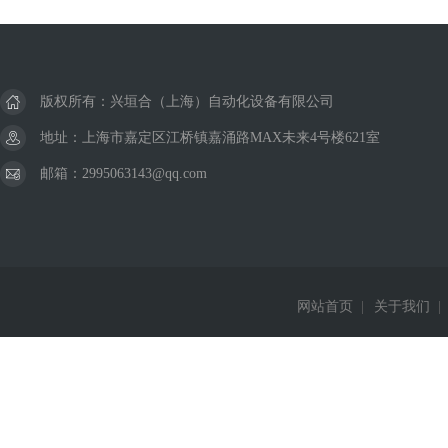
美国威格士VICKERS
德国巴鲁夫BALLUFF
版权所有：兴垣合（上海）自动化设备有限公司
德国西克SICK
地址：上海市嘉定区江桥镇嘉涌路MAX未来4号楼621室
邮箱：2995063143@qq.com
美国杜博林DEUBLIN
德国西门子Siemens
德国费斯托FESTO
网站首页
|
关于我们
|
德国赫斯曼Hirschmann
美国威肯Viking
德国皮尔兹PILZ