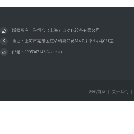
美国威格士VICKERS
德国巴鲁夫BALLUFF
版权所有：兴垣合（上海）自动化设备有限公司
德国西克SICK
地址：上海市嘉定区江桥镇嘉涌路MAX未来4号楼621室
邮箱：2995063143@qq.com
美国杜博林DEUBLIN
德国西门子Siemens
德国费斯托FESTO
网站首页
|
关于我们
|
德国赫斯曼Hirschmann
美国威肯Viking
德国皮尔兹PILZ