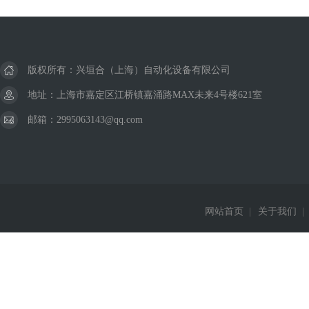
美国威格士VICKERS
德国巴鲁夫BALLUFF
版权所有：兴垣合（上海）自动化设备有限公司
德国西克SICK
地址：上海市嘉定区江桥镇嘉涌路MAX未来4号楼621室
邮箱：2995063143@qq.com
美国杜博林DEUBLIN
德国西门子Siemens
德国费斯托FESTO
网站首页
|
关于我们
|
德国赫斯曼Hirschmann
美国威肯Viking
德国皮尔兹PILZ