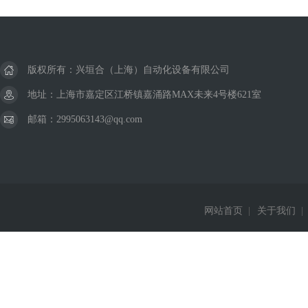
美国威格士VICKERS
德国巴鲁夫BALLUFF
版权所有：兴垣合（上海）自动化设备有限公司
德国西克SICK
地址：上海市嘉定区江桥镇嘉涌路MAX未来4号楼621室
邮箱：2995063143@qq.com
美国杜博林DEUBLIN
德国西门子Siemens
德国费斯托FESTO
网站首页
|
关于我们
|
德国赫斯曼Hirschmann
美国威肯Viking
德国皮尔兹PILZ